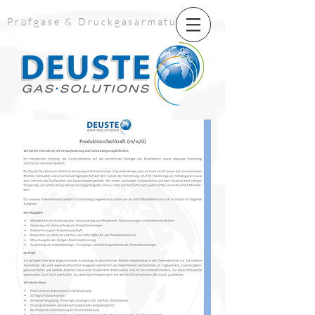
UA-139859062-6
Prüfgase & Druckgasarmaturen