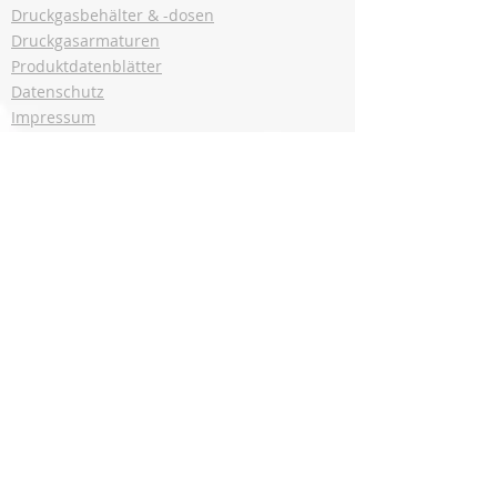
Druckgasbehälter & -dosen
Druckgasarmaturen
Produktdatenblätter
Datenschutz
Impressum
ISO 9001
Kontakt
AGB
Deuste Gas Solutions GmbH
Benzstr. 2
75328 Schömberg
Tel.:
+49 7084 93150 - 0
Fax.:
+49 7084 93150 - 29
E-Mail:
info@deuste.com